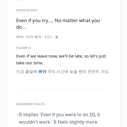
EQUIVALENT
Even if you try..., No matter what you
do...
Also:
-아/어 봤자 · -(으)ㄴ 들
EXAMPLE
Even if we leave now, we'll be late, so let's just
take our time.
지금 출발해
봐야
약속 시간에 늦을 텐데 천천히 가요.
GRAMMAR RULES
It implies 'Even if you were to do [X], it
wouldn't work.' It feels slightly more