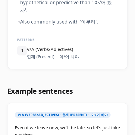
hypothetical or predictive than '-아/어 봤
자'.
Also commonly used with '아무리'.
PATTERNS
V/A (Verbs/Adjectives)
1
현재 (Present) · -아/어 봐야
Example sentences
V/A (VERBS/ADJECTIVES) · 현재 (PRESENT) · -아/어 봐야
Even if we leave now, we'll be late, so let's just take
our time.