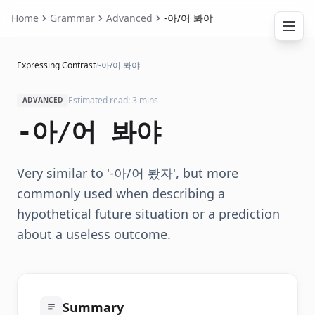
Home
Grammar
Advanced
-아/어 봐야
Expressing Contrast
/
-아/어 봐야
Estimated read: 3 mins
ADVANCED
-아/어 봐야
Very similar to '-아/어 봤자', but more
commonly used when describing a
hypothetical future situation or a prediction
about a useless outcome.
Summary