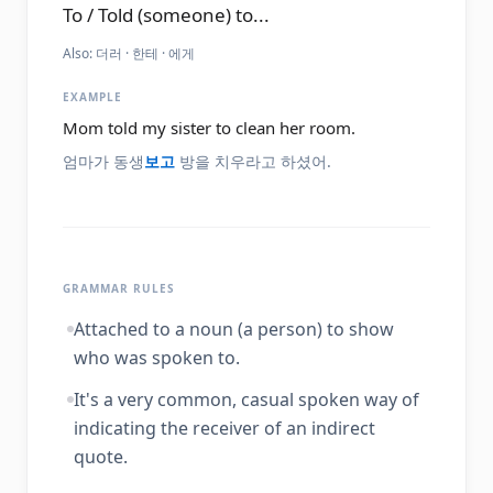
To / Told (someone) to...
Also:
더러 · 한테 · 에게
EXAMPLE
Mom told my sister to clean her room.
엄마가 동생
보고
방을 치우라고 하셨어.
GRAMMAR RULES
Attached to a noun (a person) to show
who was spoken to.
It's a very common, casual spoken way of
indicating the receiver of an indirect
quote.