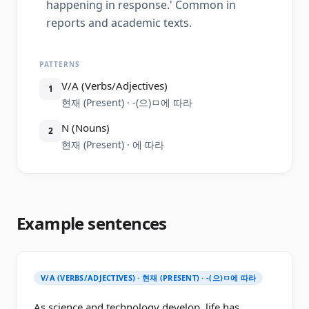
happening in response.' Common in
reports and academic texts.
PATTERNS
V/A (Verbs/Adjectives)
1
현재 (Present) · -(으)ㅁ에 따라
N (Nouns)
2
현재 (Present) · 에 따라
Example sentences
V/A (VERBS/ADJECTIVES) · 현재 (PRESENT) · -(으)ㅁ에 따라
As science and technology develop, life has