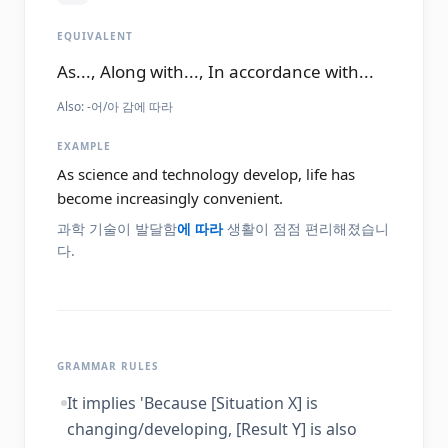
EQUIVALENT
As..., Along with..., In accordance with...
Also:
-어/아 감에 따라
EXAMPLE
As science and technology develop, life has
become increasingly convenient.
과학 기술이 발달함
에 따라
생활이 점점 편리해졌습니
다.
GRAMMAR RULES
It implies 'Because [Situation X] is
changing/developing, [Result Y] is also