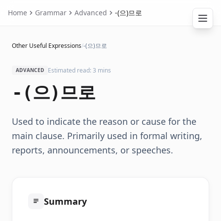
Home
Grammar
Advanced
-(으)므로
Other Useful Expressions
/
-(으)므로
Estimated read: 3 mins
ADVANCED
-(으)므로
Used to indicate the reason or cause for the
main clause. Primarily used in formal writing,
reports, announcements, or speeches.
Summary