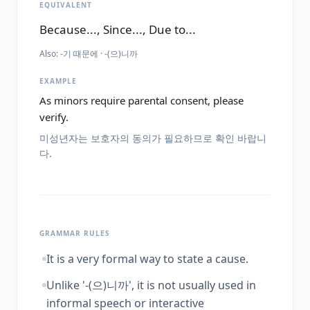
EQUIVALENT
Because..., Since..., Due to...
Also:
-기 때문에 · -(으)니까
EXAMPLE
As minors require parental consent, please
verify.
미성년자는 보호자의 동의가 필요하므로 확인 바랍니
다.
GRAMMAR RULES
It is a very formal way to state a cause.
Unlike '-(으)니까', it is not usually used in
informal speech or interactive