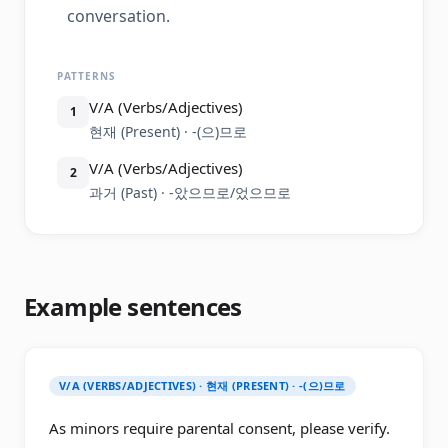
conversation.
PATTERNS
V/A (Verbs/Adjectives)
1
현재 (Present) · -(으)므로
V/A (Verbs/Adjectives)
2
과거 (Past) · -았으므로/었으므로
Example sentences
V/A (VERBS/ADJECTIVES) · 현재 (PRESENT) · -(으)므로
As minors require parental consent, please verify.