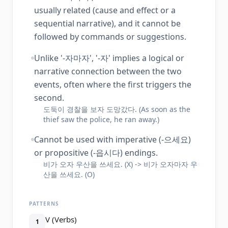
usually related (cause and effect or a
sequential narrative), and it cannot be
followed by commands or suggestions.
Unlike '-자마자', '-자' implies a logical or
narrative connection between the two
events, often where the first triggers the
second.
도둑이 경찰을 보자 도망갔다. (As soon as the
thief saw the police, he ran away.)
Cannot be used with imperative (-으세요)
or propositive (-읍시다) endings.
비가 오자 우산을 쓰세요. (X) -> 비가 오자마자 우
산을 쓰세요. (O)
PATTERNS
V (Verbs)
1