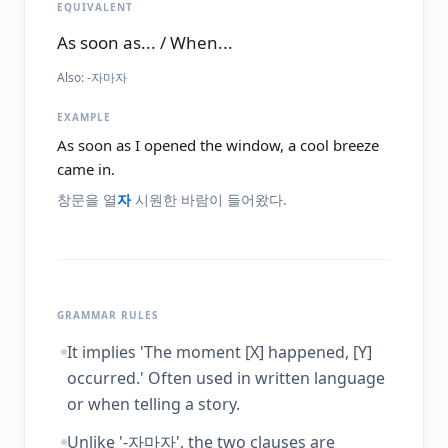
EQUIVALENT
As soon as... / When...
Also:
-자마자
EXAMPLE
As soon as I opened the window, a cool breeze
came in.
창문을 열
자
시원한 바람이 들어왔다.
GRAMMAR RULES
It implies 'The moment [X] happened, [Y]
occurred.' Often used in written language
or when telling a story.
Unlike '-자마자', the two clauses are