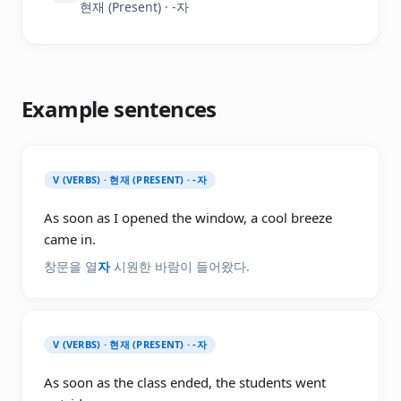
현재 (Present) · -자
Example sentences
V (VERBS) · 현재 (PRESENT) · -자
As soon as I opened the window, a cool breeze
came in.
창문을 열
자
시원한 바람이 들어왔다.
V (VERBS) · 현재 (PRESENT) · -자
As soon as the class ended, the students went