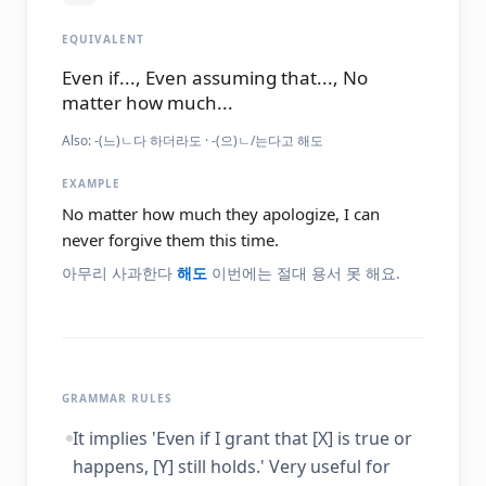
EQUIVALENT
Even if..., Even assuming that..., No
matter how much...
Also:
-(느)ㄴ다 하더라도 · -(으)ㄴ/는다고 해도
EXAMPLE
No matter how much they apologize, I can
never forgive them this time.
아무리 사과한다
해도
이번에는 절대 용서 못 해요.
GRAMMAR RULES
It implies 'Even if I grant that [X] is true or
happens, [Y] still holds.' Very useful for