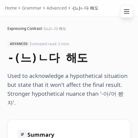
Home
Grammar
Advanced
-(느)ㄴ다 해도
Expressing Contrast
/
-(느)ㄴ다 해도
Estimated read: 3 mins
ADVANCED
-(느)ㄴ다 해도
Used to acknowledge a hypothetical situation
but state that it won't affect the final result.
Stronger hypothetical nuance than '-아/어 봤
자'.
Summary