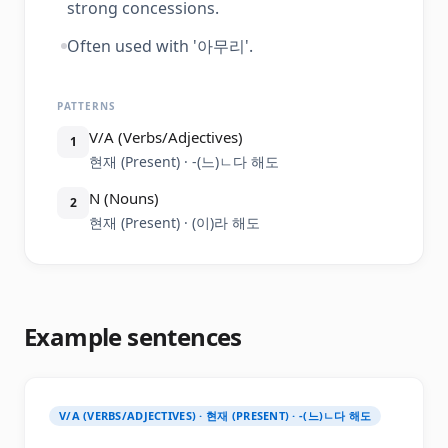
strong concessions.
Often used with '아무리'.
PATTERNS
V/A (Verbs/Adjectives)
1
현재 (Present) · -(느)ㄴ다 해도
N (Nouns)
2
현재 (Present) · (이)라 해도
Example sentences
V/A (VERBS/ADJECTIVES) · 현재 (PRESENT) · -(느)ㄴ다 해도