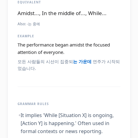
EQUIVALENT
Amidst..., In the middle of..., While...
Also:
-는 중에
EXAMPLE
The performance began amidst the focused
attention of everyone.
모든 사람들의 시선이 집중되
는 가운데
연주가 시작되
었습니다.
GRAMMAR RULES
It implies 'While [Situation X] is ongoing,
[Action Y] is happening.' Often used in
formal contexts or news reporting.