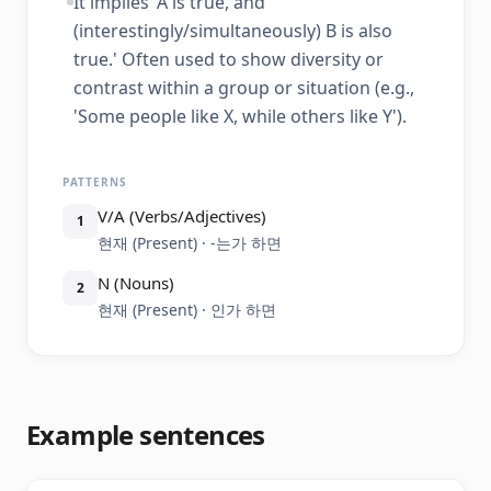
It implies 'A is true, and
(interestingly/simultaneously) B is also
true.' Often used to show diversity or
contrast within a group or situation (e.g.,
'Some people like X, while others like Y').
PATTERNS
V/A (Verbs/Adjectives)
1
현재 (Present) · -는가 하면
N (Nouns)
2
현재 (Present) · 인가 하면
Example sentences