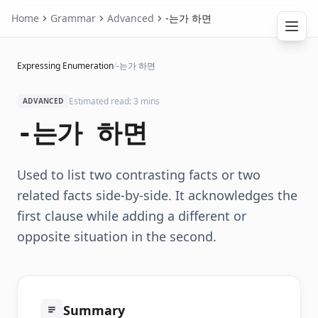
Home
Grammar
Advanced
-는가 하면
Expressing Enumeration
/
-는가 하면
Estimated read: 3 mins
ADVANCED
-는가 하면
Used to list two contrasting facts or two
related facts side-by-side. It acknowledges the
first clause while adding a different or
opposite situation in the second.
Summary