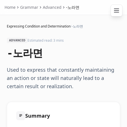
Home
Grammar
Advanced
-노라면
Expressing Condition and Determination
/
-노라면
Estimated read: 3 mins
ADVANCED
-노라면
Used to express that constantly maintaining
an action or state will naturally lead to a
certain result or realization.
Summary