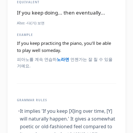
EQUIVALENT
If you keep doing... then eventually...
Also:
-다(가) 보면
EXAMPLE
If you keep practicing the piano, you'll be able
to play well someday.
피아노를 계속 연습하
노라면
언젠가는 잘 칠 수 있을
거예요.
GRAMMAR RULES
It implies 'If you keep [X]ing over time, [Y]
will naturally happen.' It gives a somewhat
poetic or old-fashioned feel compared to