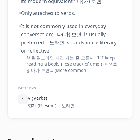
its modern equivalent '-다(가) 보면'.
Only attaches to verbs.
It is not commonly used in everyday
conversation; '-다(가) 보면' is usually
preferred. '-노라면' sounds more literary
or reflective.
책을 읽노라면 시간 가는 줄 모른다. (If I keep
reading a book, I lose track of time.) -> 책을
읽다가 보면... (More common)
PATTERNS
V (Verbs)
1
현재 (Present) · -노라면