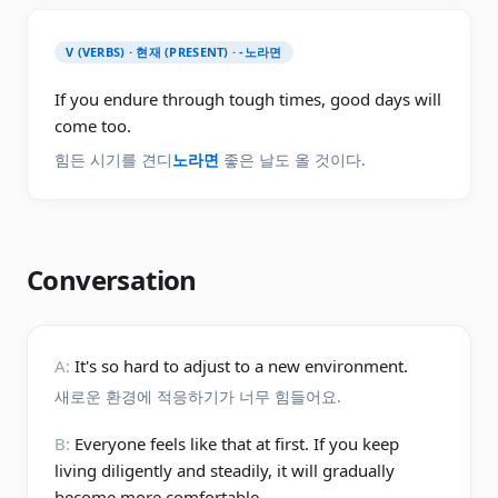
V (VERBS) · 현재 (PRESENT) · -노라면
If you endure through tough times, good days will
come too.
힘든 시기를 견디
노라면
좋은 날도 올 것이다.
Conversation
A:
It's so hard to adjust to a new environment.
새로운 환경에 적응하기가 너무 힘들어요.
B:
Everyone feels like that at first. If you keep
living diligently and steadily, it will gradually
become more comfortable.