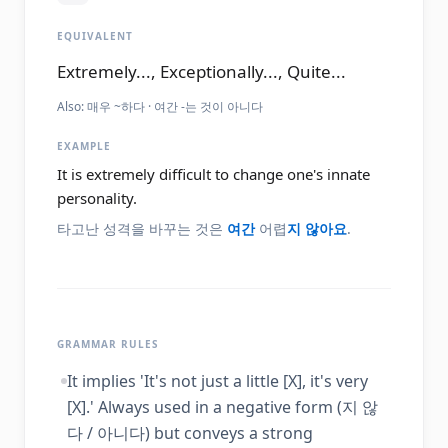
EQUIVALENT
Extremely..., Exceptionally..., Quite...
Also:
매우 ~하다 · 여간 -는 것이 아니다
EXAMPLE
It is extremely difficult to change one's innate
personality.
타고난 성격을 바꾸는 것은
여간
어렵
지 않아요
.
GRAMMAR RULES
It implies 'It's not just a little [X], it's very
[X].' Always used in a negative form (지 않
다 / 아니다) but conveys a strong