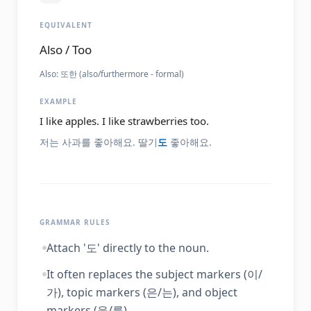
EQUIVALENT
Also / Too
Also:
또한 (also/furthermore - formal)
EXAMPLE
I like apples. I like strawberries too.
저는 사과를 좋아해요. 딸기
도
좋아해요.
GRAMMAR RULES
Attach '도' directly to the noun.
It often replaces the subject markers (이/
가), topic markers (은/는), and object
markers (을/를).