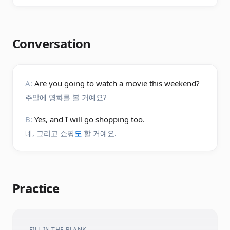
Conversation
A:
Are you going to watch a movie this weekend?
주말에 영화를 볼 거예요?
B:
Yes, and I will go shopping too.
네, 그리고 쇼핑
도
할 거예요.
Practice
FILL IN THE BLANK