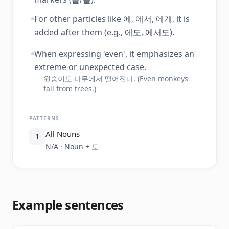
For other particles like 에, 에서, 에게, it is
added after them (e.g., 에도, 에서도).
When expressing 'even', it emphasizes an
extreme or unexpected case.
원숭이도 나무에서 떨어진다. (Even monkeys
fall from trees.)
PATTERNS
All Nouns
1
N/A · Noun + 도
Example sentences